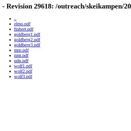
- Revision 29618: /outreach/skeikampen/2
..
elmo.pdf
finbert.pdf
goldberg1.pdf
goldberg2.pdf
goldberg3.pdf
mrp.pdf
nmt.pdf
udp.pdf
wolf1.pdf
wolf2.pdf
wolf3.pdf